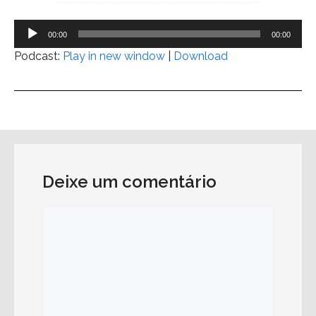
Tocador
00:00
00:00
de
Podcast:
Play in new window
|
Download
áudio
Deixe um comentário