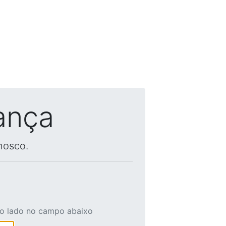
ança
nosco.
ao lado no campo abaixo