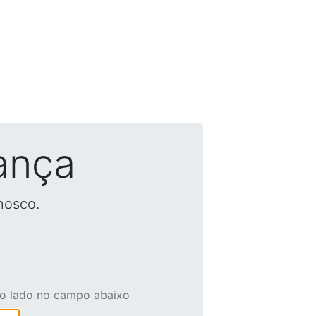
ança
nosco.
ao lado no campo abaixo