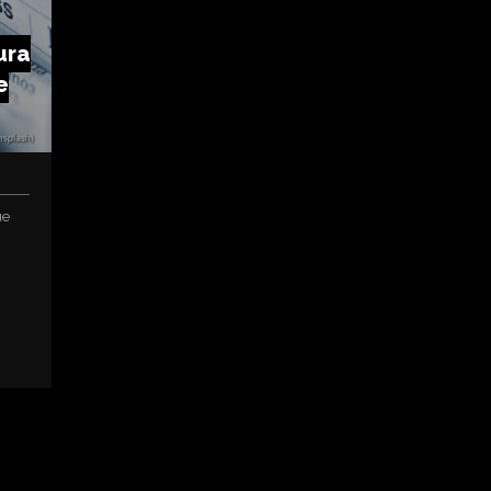
ura
e
ue