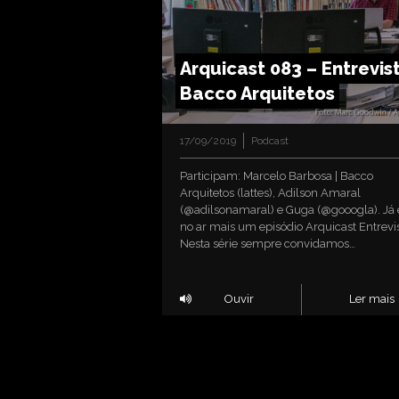
Arquicast 083 – Entrevis
Bacco Arquitetos
17/09/2019
Podcast
Participam: Marcelo Barbosa | Bacco
Arquitetos (lattes), Adilson Amaral
(@adilsonamaral) e Guga (@gooogla). Já 
no ar mais um episódio Arquicast Entrevis
Nesta série sempre convidamos…
Ouvir
Ler mais