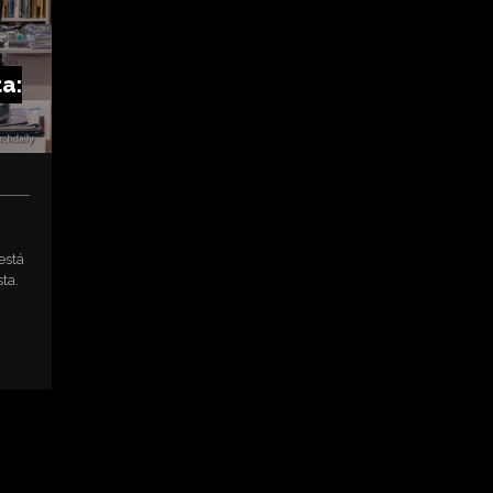
ta:
está
ta.