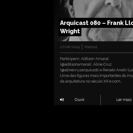
Arquicast 080 – Frank Ll
Wright
27/08/2019
Podcast
Participam: Adilson Amaral
(@adilsonamaral), Aline Cruz
(@alinecruzarquicast) e Renato Anelli (La
Uma das figuras mais importantes do m
da arquitetura no século XX e com…
Ouvir
Ler mais