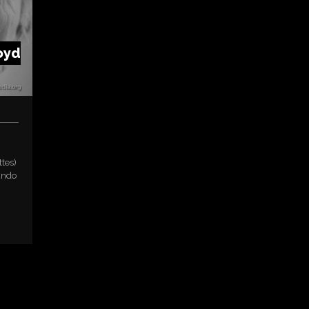
oyd
ttes)
undo