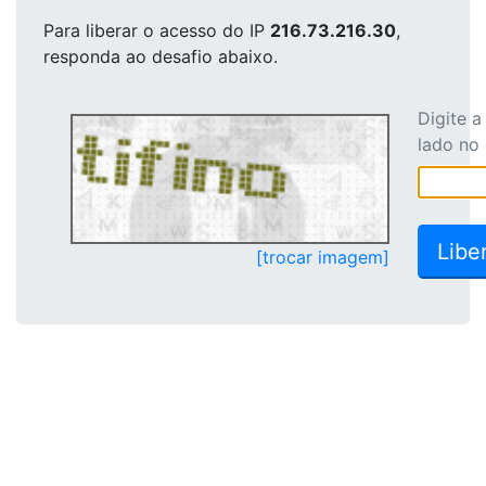
Para liberar o acesso
do IP
216.73.216.30
,
responda ao desafio abaixo.
Digite 
lado no
[trocar imagem]