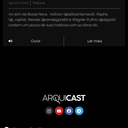
05/10/2016
Podcast
Ao som da Bossa Nova, Adilson (@adilsonlamaral), Rapha
(@_rapha), Renata (@renatagoretti) e Wagner Rufino (@algods)
contam um pouco de suas histórias com as obras do…
Ouvir
Ler mais