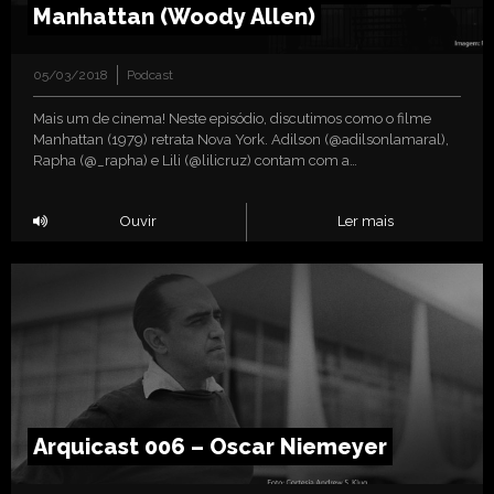
Manhattan (Woody Allen)
05/03/2018
Podcast
Mais um de cinema! Neste episódio, discutimos como o filme
Manhattan (1979) retrata Nova York. Adilson (@adilsonlamaral),
Rapha (@_rapha) e Lili (@lilicruz) contam com a…
Ouvir
Ler mais
Arquicast 006 – Oscar Niemeyer