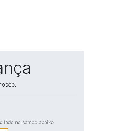
ança
nosco.
ao lado no campo abaixo