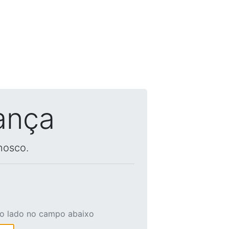
ança
nosco.
ao lado no campo abaixo