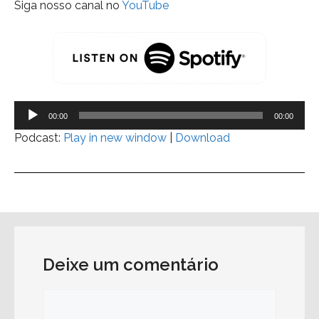
Siga nosso canal no
YouTube
Tocador
00:00
00:00
de
Podcast:
Play in new window
|
Download
áudio
Deixe um comentário