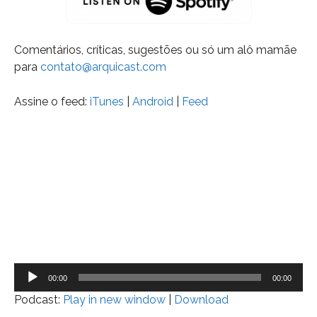
Comentários, críticas, sugestões ou só um alô mamãe
para
contato@arquicast.com
Assine o feed:
iTunes
|
Android
|
Feed
Tocador
00:00
00:00
de
Podcast:
Play in new window
|
Download
áudio