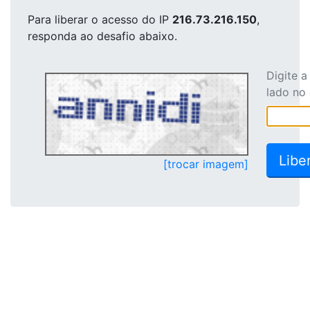
Para liberar o acesso
do IP
216.73.216.150
,
responda ao desafio abaixo.
Digite 
lado no
[trocar imagem]