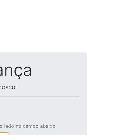
ança
nosco.
ao lado no campo abaixo