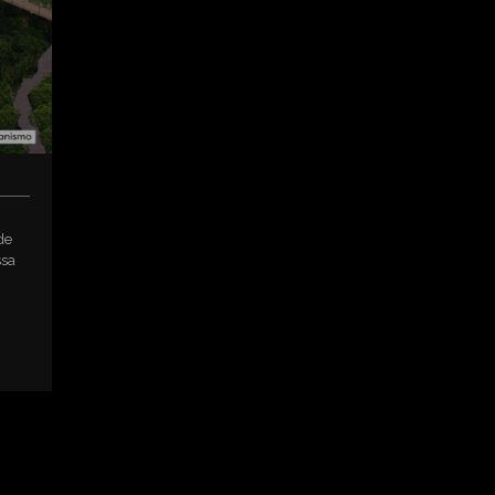
de
ssa